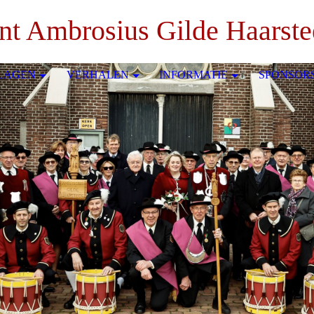
nt Ambrosius Gilde Haarst
LAGEN
VERHALEN
INFORMATIE
SPONSOR