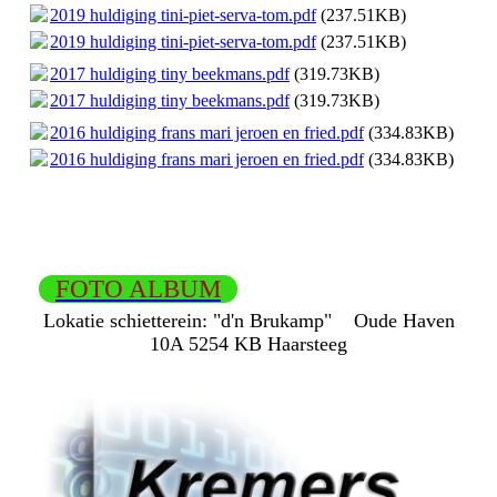
2019 huldiging tini-piet-serva-tom.pdf
(237.51KB)
2019 huldiging tini-piet-serva-tom.pdf
(237.51KB)
2017 huldiging tiny beekmans.pdf
(319.73KB)
2017 huldiging tiny beekmans.pdf
(319.73KB)
2016 huldiging frans mari jeroen en fried.pdf
(334.83KB)
2016 huldiging frans mari jeroen en fried.pdf
(334.83KB)
FOTO ALBUM
Lokatie schietterein:
"d'n Brukamp"
Oude Haven
10A
5254 KB Haarsteeg